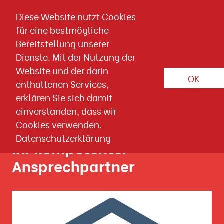
Direkt zum Inhalt springen
Diese Website nutzt Cookies
für eine bestmögliche
Home
Bereitstellung unserer
Gemeinsam das Beste
Dienste. Mit der Nutzung der
erreichen
Website und der darin
OK
enthaltenen Services,
Plattformübergreifendes E-Mail, Online und
erklären Sie sich damit
Social-Media Marketing
einverstanden, dass wir
Cookies verwenden.
Datenschutzerklärung
Ihr kompetenter
Ansprechpartner