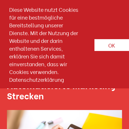
Direkt zum Inhalt springen
Diese Website nutzt Cookies
für eine bestmögliche
Marketing Automation
Bereitstellung unserer
Dienste. Mit der Nutzung der
Marketing Automation
Website und der darin
OK
enthaltenen Services,
Ihr Partner für erfolgreiche Marketing-
erklären Sie sich damit
Kampagnen
einverstanden, dass wir
Cookies verwenden.
Datenschutzerklärung
Automatisierte Marketing-
Strecken