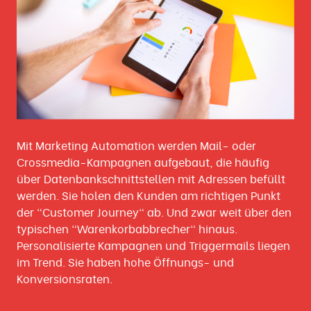
Mit Marketing Automation werden Mail- oder
Crossmedia-Kampagnen aufgebaut, die häufig
über Datenbankschnittstellen mit Adressen befüllt
werden. Sie holen den Kunden am richtigen Punkt
der "Customer Journey" ab. Und zwar weit über den
typischen "Warenkorbabbrecher" hinaus.
Personalisierte Kampagnen und Triggermails liegen
im Trend. Sie haben hohe Öffnungs- und
Konversionsraten.