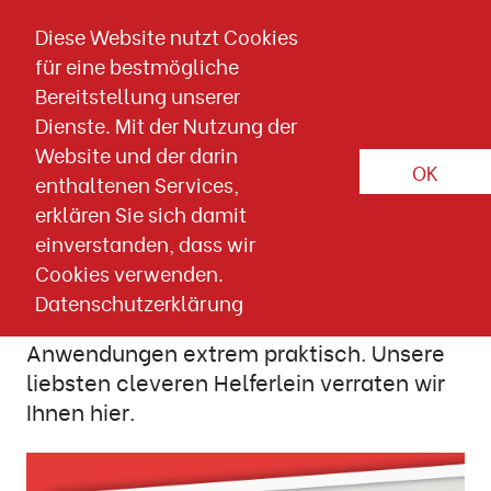
Direkt zum Inhalt springen
Diese Website nutzt Cookies
für eine bestmögliche
Artikel-Detailseite
Bereitstellung unserer
PRAXISTIPPS
CONTENT
KI
Dienste. Mit der Nutzung der
Website und der darin
OK
22. FEBRUAR 2024
E-Mail Marketing
Tipps
enthaltenen Services,
erklären Sie sich damit
3 smarte KI-Helfer im Alltag
einverstanden, dass wir
Cookies verwenden.
ChatGPT und Deepl sind im Alltag der
Datenschutzerklärung
Newsletter-Erstellung für einige
Anwendungen extrem praktisch. Unsere
liebsten cleveren Helferlein verraten wir
Ihnen hier.