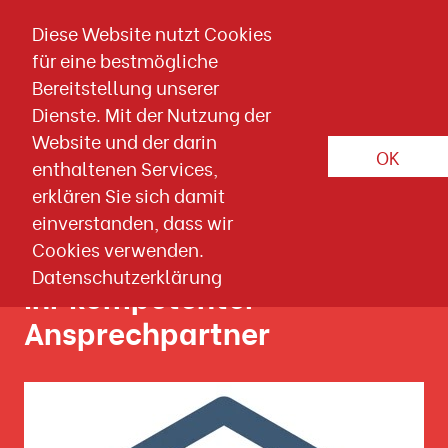
Direkt zum Inhalt springen
Diese Website nutzt Cookies
für eine bestmögliche
Home
Bereitstellung unserer
Gemeinsam das Beste
Dienste. Mit der Nutzung der
erreichen
Website und der darin
OK
enthaltenen Services,
Plattformübergreifendes E-Mail, Online und
erklären Sie sich damit
Social-Media Marketing
einverstanden, dass wir
Cookies verwenden.
Datenschutzerklärung
Ihr kompetenter
Ansprechpartner