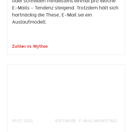
oder schreiben mindestens einmal pro Woche
E-Mails – Tendenz steigend. Trotzdem hält sich
hartnäckig die These, E-Mail sei ein
Auslaufmodell.
Zahlen vs. Mythos
09.07.2026
SOFTWARE
E-MAIL MARKETING