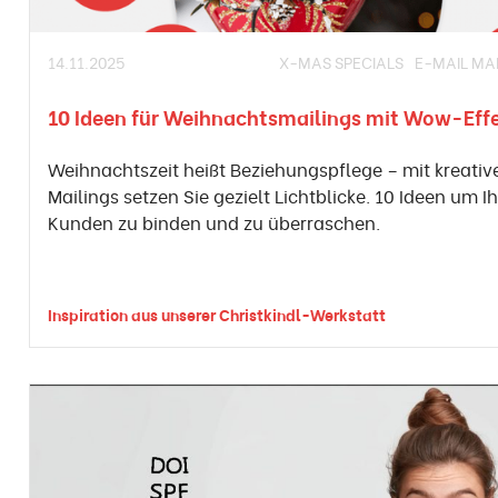
14.11.2025
X-MAS SPECIALS
E-MAIL MA
10 Ideen für Weihnachtsmailings mit Wow-Eff
Weihnachtszeit heißt Beziehungspflege – mit kreativ
Mailings setzen Sie gezielt Lichtblicke. 10 Ideen um I
Kunden zu binden und zu überraschen.
Inspiration aus unserer Christkindl-Werkstatt