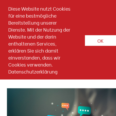
Direkt zum Inhalt springen
Diese Website nutzt Cookies
für eine bestmögliche
Artikelübersicht
Bereitstellung unserer
Dienste. Mit der Nutzung der
Artikelübersicht
Website und der darin
OK
enthaltenen Services,
Geballtes Fachwissen für erfolgreiche
erklären Sie sich damit
Kampagnen
einverstanden, dass wir
Cookies verwenden.
Datenschutzerklärung
Artikelübersicht