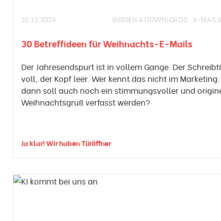
10.12.2024
WISSEN & DOWNLOADS
X-MAS S
30 Betreffideen für Weihnachts-E-Mails
Der Jahresendspurt ist in vollem Gange. Der Schreibti
voll, der Kopf leer. Wer kennt das nicht im Marketing
dann soll auch noch ein stimmungsvoller und origine
Weihnachtsgruß verfasst werden?
Ja klar! Wir haben Türöffner