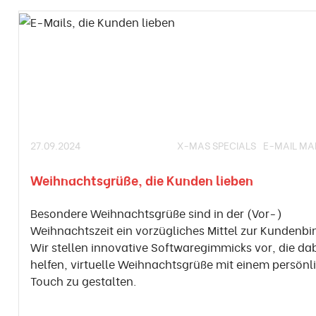
27.09.2024
X-MAS SPECIALS
E-MAIL MA
Weihnachtsgrüße, die Kunden lieben
Besondere Weihnachtsgrüße sind in der (Vor-)
Weihnachtszeit ein vorzügliches Mittel zur Kundenb
Wir stellen innovative Softwaregimmicks vor, die da
helfen, virtuelle Weihnachtsgrüße mit einem persönl
Touch zu gestalten.