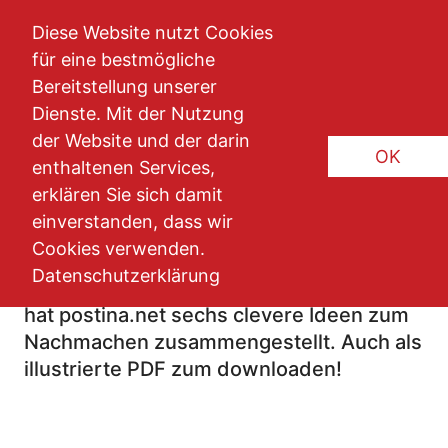
Direkt zum Inhalt springen
Diese Website nutzt Cookies
für eine bestmögliche
Artikel-Detailseite
Bereitstellung unserer
Dienste. Mit der Nutzung
10. SEPTEMBER 2020
Wissen & Downloads
der Website und der darin
OK
enthaltenen Services,
6 Praxistipps für frischen Wind im
erklären Sie sich damit
E-Mail Marketing
einverstanden, dass wir
Cookies verwenden.
Auf der Suche nach wirkungsvollen und
Datenschutzerklärung
gleichzeitig nicht zu aufwendigen Ideen,
hat postina.net sechs clevere Ideen zum
Nachmachen zusammengestellt. Auch als
illustrierte PDF zum downloaden!