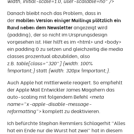
width, initial-scale=1.0, user-scalable=no" />
Danach bleibt noch das Problem, dass in
der
mobilen Version einiger Mailings plötzlich ein
Rand neben dem Newsletter
angezeigt wird
(padding), der so nicht im Ursprungsdesign
vorgesehen ist. Hier hilft es im <html> und <body>
ein padding:0 zu setzen und gleichzeitig die media
classes prozentual abzubilden, also
z.B.
table[class="320"] {width: 100%
!important;}
statt
{width: 320px !important;}.
Auch Apple hat mittlerweile reagiert. So empfiehlt
der Apple Mail Entwickler James Magahern das
auto-scaling mit folgendem Befehl
<meta
name=”x-apple-disable-message-
reformatting”>
komplett zu deaktivieren.
Ich befürchte Stephan Remmlers Schlagerhit "Alles
hat ein Ende nur die Wurst hat zwei" hat in diesem