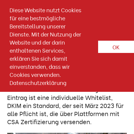
Direkt zum Inhalt springen
Diese Website nutzt Cookies
für eine bestmögliche
Artikel-Detailseite
Bereitstellung unserer
CSA
DKIM
SPF
Dienste. Mit der Nutzung der
Website und der darin
OK
24. NOVEMBER 2022
E-Mail Marketing
enthaltenen Services,
erklären Sie sich damit
SPF und DKIM - es geht nicht mehr
einverstanden, dass wir
ohne
Cookies verwenden.
Datenschutzerklärung
SPF und DKIM sind beide wichtig: Der SPF-
Eintrag ist eine individuelle Whitelist,
DKIM ein Standard, der seit März 2023 für
alle Pflicht ist, die über Plattformen mit
CSA Zertifizierung versenden.