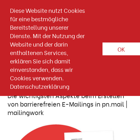
Direkt zum Inhalt springen
Diese Website nutzt Cookies
für eine bestmögliche
Download-Detailseite
Bereitstellung unserer
PRAXISTIPPS
E-MAIL MARKETING
BARRIEREFREIHEIT
Dienste. Mit der Nutzung der
Website und der darin
DESIGN
OK
enthaltenen Services,
erklären Sie sich damit
17. JULI 2024
Wissen & Downloads
Tipps
einverstanden, dass wir
Cookies verwenden.
Barrierefreie E-Mailings
Datenschutzerklärung
Die wichtigsten Aspekte beim Erstellen
von barrierefreien E-Mailings in pn.mail |
mailingwork