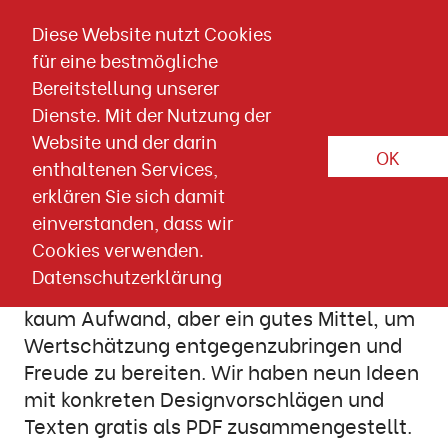
Direkt zum Inhalt springen
Diese Website nutzt Cookies
für eine bestmögliche
Download-Detailseite
Bereitstellung unserer
Dienste. Mit der Nutzung der
13. MAI 2021
Online Marketing
Wissen & Downloads
Website und der darin
OK
enthaltenen Services,
Broschüre:
erklären Sie sich damit
Geburtstagskampagnen - einfach
einverstanden, dass wir
und effektiv
Cookies verwenden.
Datenschutzerklärung
Einen Geburtstagsgruß für Ihre Kunden -
kaum Aufwand, aber ein gutes Mittel, um
Wertschätzung entgegenzubringen und
Freude zu bereiten. Wir haben neun Ideen
mit konkreten Designvorschlägen und
Texten gratis als PDF zusammengestellt.